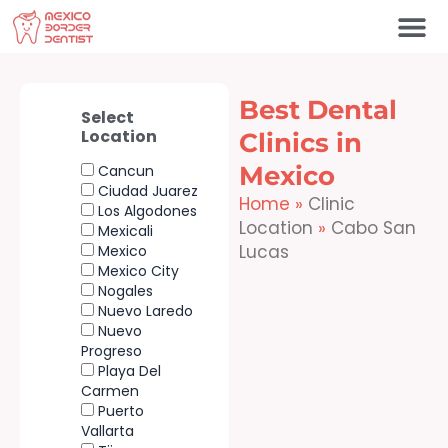
Skip
to
content
Best Dental
Select
Location
Clinics in
Mexico
Cancun
Ciudad Juarez
Home
»
Clinic
Los Algodones
Location
»
Cabo San
Mexicali
Lucas
Mexico
Mexico City
Nogales
Nuevo Laredo
Nuevo
Progreso
Playa Del
Carmen
Puerto
Vallarta