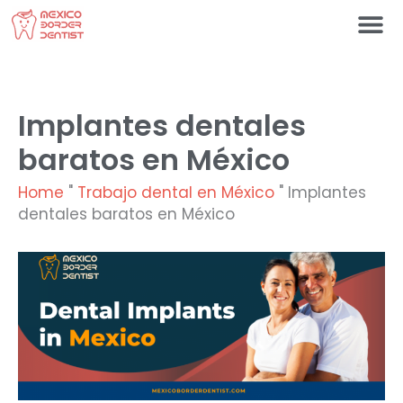
Ir
al
contenido
Póngase en contacto c
Implantes dentales
baratos en México
Home
"
Trabajo dental en México
"
Implantes
dentales baratos en México