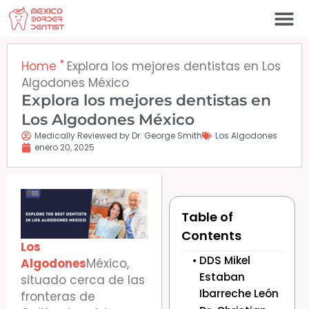
Ir
al
contenido
Póngase en contacto c
Home
"
Explora los mejores dentistas en Los
Algodones México
Explora los mejores dentistas en
Los Algodones México
Medically Reviewed by Dr. George Smith
Los Algodones
enero 20, 2025
Table of
Contents
Los
DDS Mikel
Algodones
México,
Estaban
situado cerca de las
Ibarreche León
fronteras de