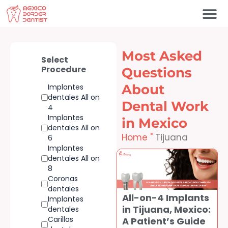
Ir
al
contenido
Póngase en contacto c
Most Asked
Select
Procedure
Questions
About
Implantes
dentales All on
Dental Work
4
Implantes
in Mexico
dentales All on
Home
"
Tijuana
6
Implantes
dentales All on
8
Coronas
dentales
All-on-4 Implants
Implantes
in Tijuana, Mexico:
dentales
Carillas
A Patient’s Guide